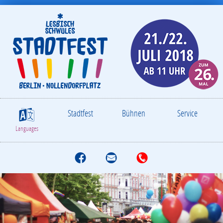
Stadtfest
Bühnen
Service
S
Languages
f
M
T