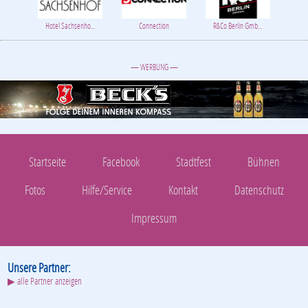
Hotel Sachsenho...
Connection
R&Co Berlin Gmb...
— WERBUNG —
Startseite
Facebook
Stadtfest
Bühnen
Fotos
Hilfe/Service
Kontakt
Datenschutz
Impressum
Unsere Partner:
▶ alle Partner anzeigen