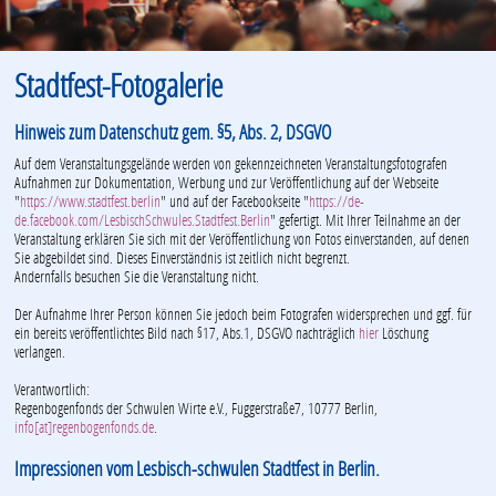
Stadtfest-Fotogalerie
Hinweis zum Datenschutz gem. §5, Abs. 2, DSGVO
Auf dem Veranstaltungsgelände werden von gekennzeichneten Veranstaltungsfotografen
Aufnahmen zur Dokumentation, Werbung und zur Veröffentlichung auf der Webseite
"
https://www.stadtfest.berlin
" und auf der Facebookseite "
https://de-
de.facebook.com/LesbischSchwules.Stadtfest.Berlin
" gefertigt. Mit Ihrer Teilnahme an der
Veranstaltung erklären Sie sich mit der Veröffentlichung von Fotos einverstanden, auf denen
Sie abgebildet sind. Dieses Einverständnis ist zeitlich nicht begrenzt.
Andernfalls besuchen Sie die Veranstaltung nicht.
Der Aufnahme Ihrer Person können Sie jedoch beim Fotografen widersprechen und ggf. für
ein bereits veröffentlichtes Bild nach §17, Abs.1, DSGVO nachträglich
hier
Löschung
verlangen.
Verantwortlich:
Regenbogenfonds der Schwulen Wirte e.V., Fuggerstraße7, 10777 Berlin,
info[at]regenbogenfonds.de
.
Impressionen vom Lesbisch-schwulen Stadtfest in Berlin.