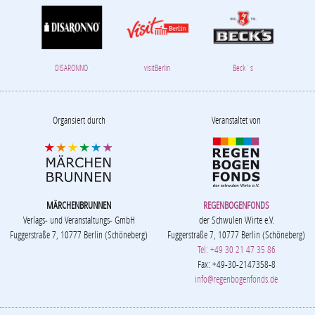
DISARONNO
visitBerlin
Beck´s
Organsiert durch
Veranstaltet von
MÄRCHENBRUNNEN
REGENBOGENFONDS
Verlags- und Veranstaltungs- GmbH
der Schwulen Wirte e.V.
Fuggerstraße 7, 10777 Berlin (Schöneberg)
Fuggerstraße 7, 10777 Berlin (Schöneberg)
Tel: +49 30 21 47 35 86
Fax: +49-30-2147358-8
info@regenbogenfonds.de