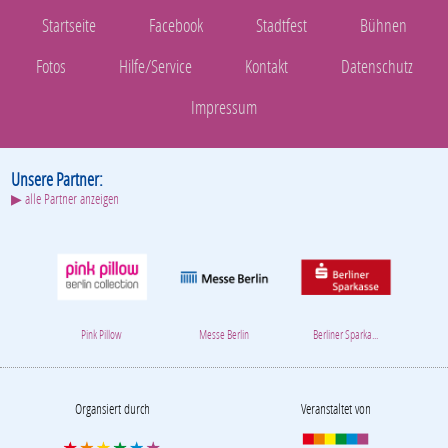
Startseite
Facebook
Stadtfest
Bühnen
Fotos
Hilfe/Service
Kontakt
Datenschutz
Impressum
Unsere Partner:
▶ alle Partner anzeigen
Pink Pillow
Messe Berlin
Berliner Sparka...
Organsiert durch
Veranstaltet von