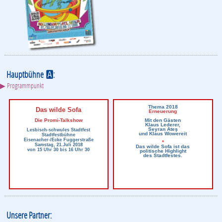
Hauptbühne
:
A
▶ Programmpunkt
Thema 2018
Das wilde Sofa
Erneuerung
Die Promi-Talkshow
Mit den Gästen
Klaus Lederer,
Seyran Ateş
Lesbisch-schwules Stadtfest
und Klaus Wowereit
Stadtfestbühne
Eisenacher-/Ecke Fuggerstraße
*
Samstag, 21.Juli 2018
Das wilde Sofa ist das
von 15 Uhr 30 bis 16 Uhr 30
politische Highlight
des Stadtfestes.
Unsere Partner: