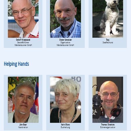
Detlef Hildebrandt
Dieter Schneider
Tony
Geschäftsführer
Organisation
Stadtfesthund
Märchenbrunnen GmbH
Märchenbrunnen GmbH
Helping Hands
Jörn Baar
Karin Blanc
Thomas Diedrichs
Koordination
Buchhaltung
Bühnenorganisation