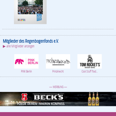
Mitglieder des Regenbogenfonds e.V.
▶ alle Mitglieder anzeigen
PINK Berlin
Prinzknecht
Cool Stuff Trad...
— WERBUNG —