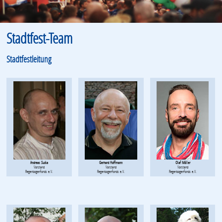
Stadtfest-Team
Stadtfestleitung
Andreas Sucka
Gerhard Hoffmann
Olaf Möller
Vorstand
Vorstand
Vorstand
Regenbogenfonds e.V.
Regenbogenfonds e.V.
Regenbogenfonds e.V.