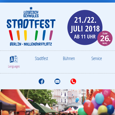
Stadtfest
Bühnen
Service
S
Languages
f
M
T