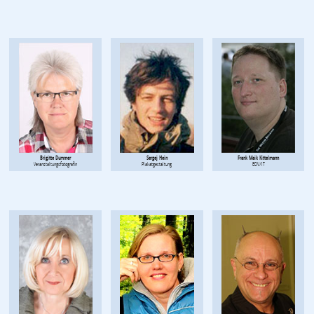
Brigitte Dummer
Sergej Hein
Frank Maik Kittelmann
Veranstaltungsfotografin
Plakatgestaltung
EDV/IT