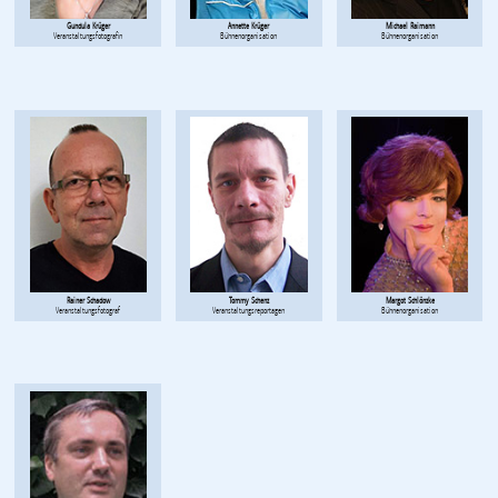
Gundula Krüger
Annette Krüger
Michael Raimann
Veranstaltungsfotografin
Bühnenorganisation
Bühnenorganisation
Rainer Schadow
Tommy Schenz
Margot Schlönzke
Veranstaltungsfotograf
Veranstaltungsreportagen
Bühnenorganisation