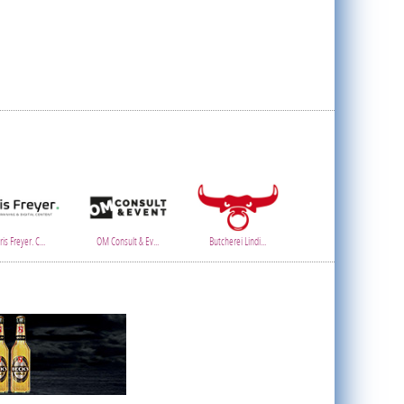
is Freyer. C...
OM Consult & Ev...
Butcherei Lindi...