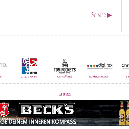
Service ▶
l...
AHA-Berlin e.V.
Cool Stuff Trad...
Manfred Schandl...
Chr
— WERBUNG —