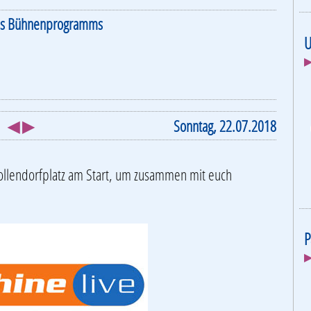
es Bühnenprogramms
U
▶
◀ ▶
Sonntag, 22.07.2018
ollendorfplatz am Start, um zusammen mit euch
P
▶