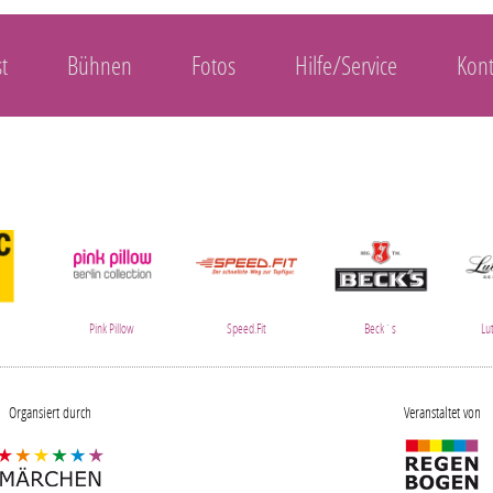
t
Bühnen
Fotos
Hilfe/Service
Kont
Pink Pillow
Speed.Fit
Beck´s
Lu
Organsiert durch
Veranstaltet von