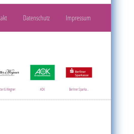
akt
Datenschutz
Impressum
tter & Wegner
AOK
Berliner Sparka...