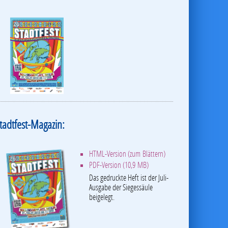
tadtfest-Magazin:
HTML-Version (zum Blättern)
PDF-Version (10,9 MB)
Das gedruckte Heft ist der Juli-
Ausgabe der Siegessäule
beigelegt.