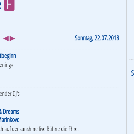
e
F
◀ ▶
Sonntag, 22.07.2018
stbeginn
tening«
S
ender DJ's
& Dreams
Marinkovc
ch auf der sunshine live Bühne die Ehre.