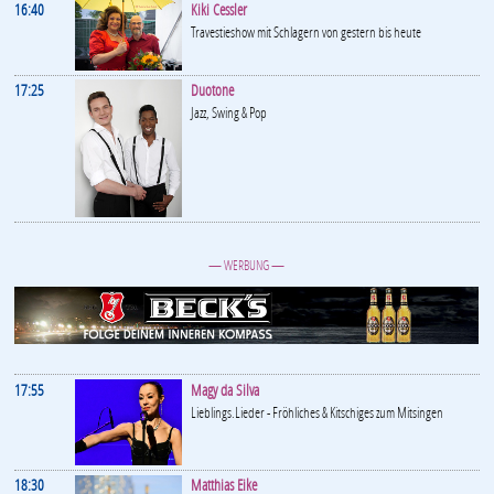
16:40
Kiki Cessler
Travestieshow mit Schlagern von gestern bis heute
17:25
Duotone
Jazz, Swing & Pop
— WERBUNG —
17:55
Magy da Silva
Lieblings.Lieder - Fröhliches & Kitschiges zum Mitsingen
18:30
Matthias Eike