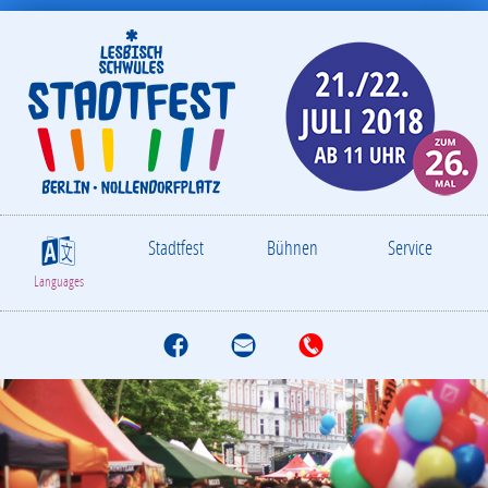
Stadtfest
Bühnen
Service
S
Languages
f
M
T