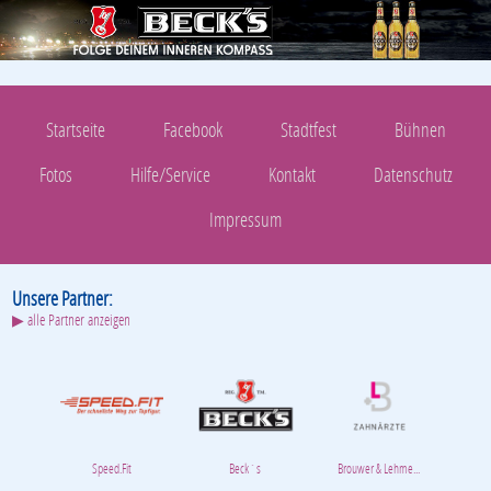
Startseite
Facebook
Stadtfest
Bühnen
Fotos
Hilfe/Service
Kontakt
Datenschutz
Impressum
Unsere Partner:
▶ alle Partner anzeigen
Speed.Fit
Beck´s
Brouwer & Lehme...