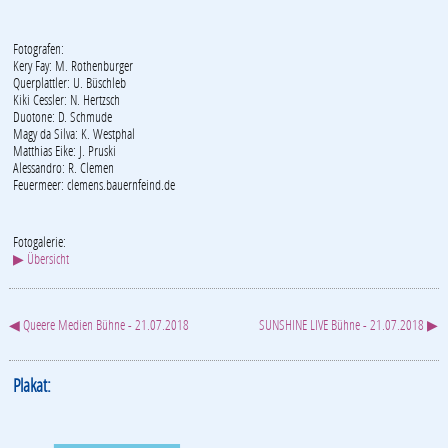
Fotografen:
Kery Fay: M. Rothenburger
Querplattler: U. Büschleb
Kiki Cessler: N. Hertzsch
Duotone: D. Schmude
Magy da Silva: K. Westphal
Matthias Eike: J. Pruski
Alessandro: R. Clemen
Feuermeer: clemens.bauernfeind.de
Fotogalerie:
▶ Übersicht
◀ Queere Medien Bühne - 21.07.2018
SUNSHINE LIVE Bühne - 21.07.2018 ▶
Plakat: