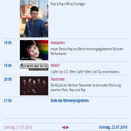
Rock & Pop trifft auf Schlager
19:05
Alessandro
neuer Electro-Pop aus Berlin mit energiegeladener Bühnen-
Performance
19:45
IWWIT
»Safer Sex 3.0 - Mehr Safer! Mehr Sex! Du entscheidest.«
20:00
Feuermeer
Die Musik der Berliner Newcomer ist eine wilde Mischung
zwischen Rock, Rap und Pop.
21:00
Ende des Bühnenprogramms
Samstag, 21.07.2018
◀ ▶
Sonntag, 22.07.2018