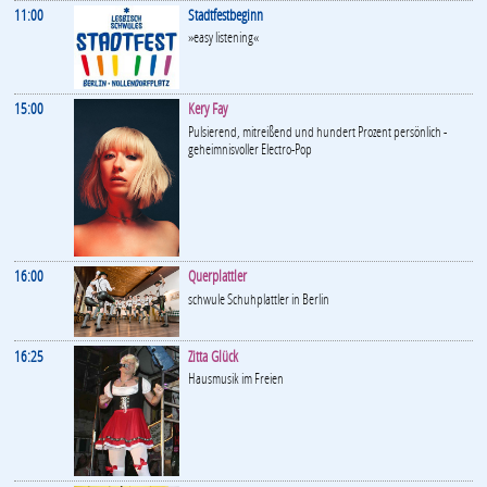
11:00
Stadtfestbeginn
»easy listening«
15:00
Kery Fay
Pulsierend, mitreißend und hundert Prozent persönlich -
geheimnisvoller Electro-Pop
16:00
Querplattler
schwule Schuhplattler in Berlin
16:25
Zitta Glück
Hausmusik im Freien